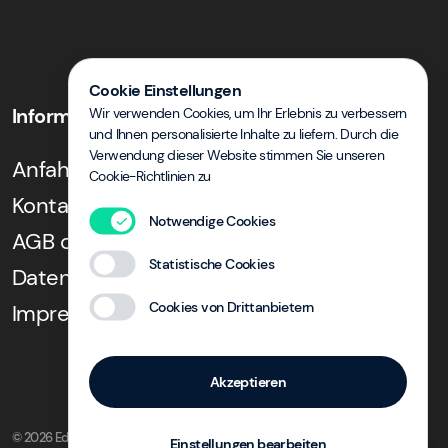
Cookie Einstellungen
Informationen
Wir verwenden Cookies, um Ihr Erlebnis zu verbessern
und Ihnen personalisierte Inhalte zu liefern. Durch die
Verwendung dieser Website stimmen Sie unseren
Anfahrt zum Hotel
Cookie-Richtlinien zu
Kontakt
Notwendige Cookies
AGB des Hotels
Statistische Cookies
Datenschutz im Hotel
Cookies von Drittanbietern
Impressum
Akzeptieren
© 2026 Eden Hotel Göttingen
Einstellungen bearbeiten