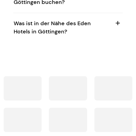
Göttingen buchen?
Was ist in der Nähe des Eden
Hotels in Göttingen?
Fitnessraum
Halb-/Vollpension
Frühstücks
Freies W-LAN
Sat-TV
Hallenbad